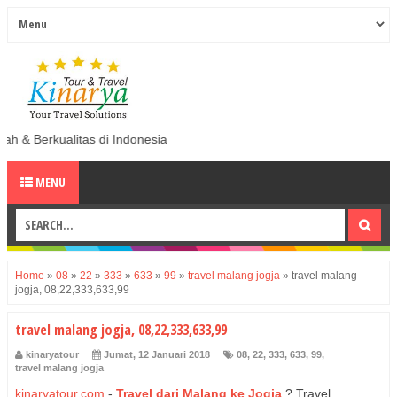
i Indonesia
MENU
Home
»
08
»
22
»
333
»
633
»
99
»
travel malang jogja
»
travel malang
jogja, 08,22,333,633,99
travel malang jogja, 08,22,333,633,99
kinaryatour
Jumat, 12 Januari 2018
08
,
22
,
333
,
633
,
99
,
travel malang jogja
kinaryatour.com
-
Travel dari Malang ke Jogja
? Travel