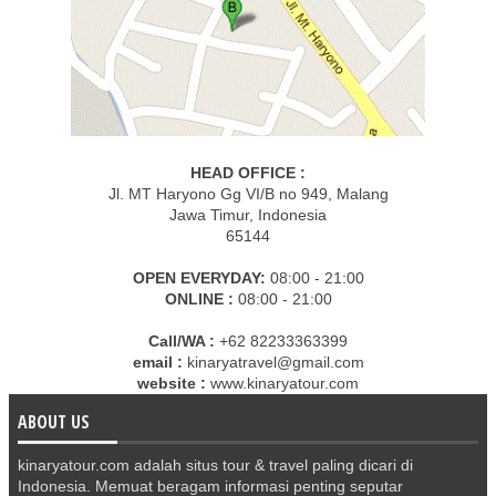
HEAD OFFICE :
Jl. MT Haryono Gg VI/B no 949, Malang
Jawa Timur, Indonesia
65144
OPEN EVERYDAY:
08:00 - 21:00
ONLINE :
08:00 - 21:00
Call/WA :
+62 82233363399
email :
kinaryatravel@gmail.com
website :
www.kinaryatour.com
ABOUT US
kinaryatour.com adalah situs tour & travel paling dicari di
Indonesia. Memuat beragam informasi penting seputar